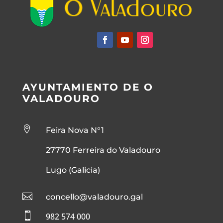
AYUNTAMIENTO DE O
VALADOURO

Feira Nova N°1
27770 Ferreira do Valadouro
Lugo (Galicia)

concello@valadouro.gal

982
574 000