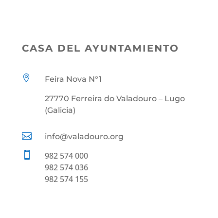
CASA DEL AYUNTAMIENTO

Feira Nova N°1
27770 Ferreira do Valadouro – Lugo
(Galicia)

info@valadouro.org

982 574 000
982 574 036
982 574 155