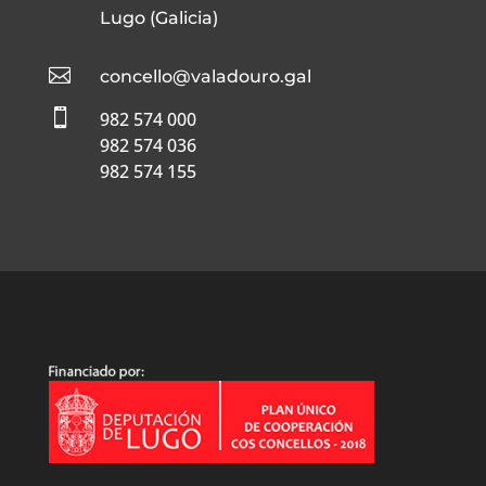
Lugo (Galicia)

concello@valadouro.gal

982
574 000
982 574
036
982 574
155