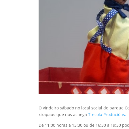
O vindeiro sábado no local social do parque Co
xirapaus que nos achega
Trecola Producións.
De 11:00 horas a 13:30 ou de 16:30 a 19:30 po