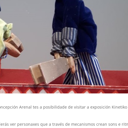
ncepción Arenal tes a posibilidade de visitar a exposición Kinetiko
derás ver personaxes que a través de mecanismos crean sons e rit