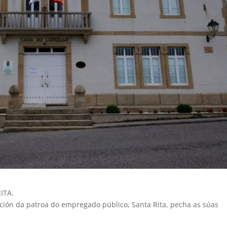
ITA.
ción da patroa do empregado público, Santa Rita, pecha as súas