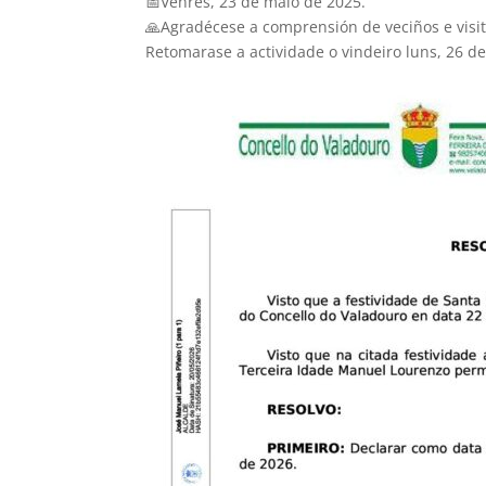
📅Venres, 23 de maio de 2025.
🙏Agradécese a comprensión de veciños e visi
Retomarase a actividade o vindeiro luns, 26 d