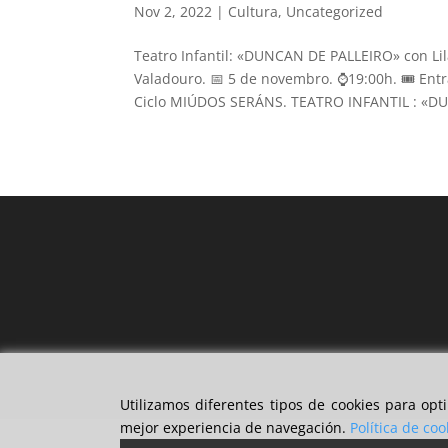
Nov 2, 2022
|
Cultura
,
Uncategorized
Teatro Infantil: «DUNCAN DE PALLEIRO» con Lil
Valadouro. 📅 5 de novembro. ⌚️19:00h. 🎟 Entr
Ciclo MIÚDOS SERÁNS. TEATRO INFANTIL : «DU
Utilizamos diferentes tipos de cookies para op
mejor experiencia de navegación.
Política de coo
Política de privacidad
Política de privacida