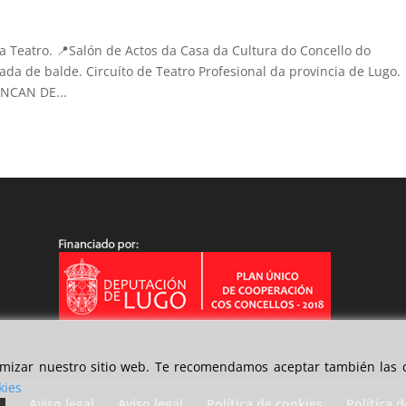
a Teatro. 📍Salón de Actos da Casa da Cultura do Concello do
ada de balde. Circuíto de Teatro Profesional da provincia de Lugo.
NCAN DE...
timizar nuestro sitio web. Te recomendamos aceptar también las c
kies
d
Aviso legal
Aviso legal
Política de cookies
Política 