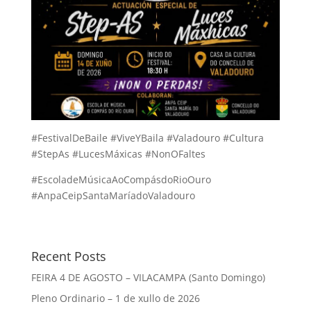
#FestivalDeBaile #ViveYBaila #Valadouro #Cultura
#StepAs #LucesMáxicas #NonOFaltes
#EscoladeMúsicaAoCompásdoRioOuro
#AnpaCeipSantaMaríadoValadouro
Recent Posts
FEIRA 4 DE AGOSTO – VILACAMPA (Santo Domingo)
Pleno Ordinario – 1 de xullo de 2026