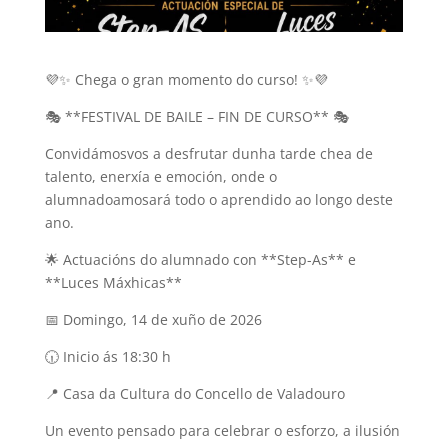
💜✨ Chega o gran momento do curso! ✨💜
🎭 **FESTIVAL DE BAILE – FIN DE CURSO** 🎭
Convidámosvos a desfrutar dunha tarde chea de
talento, enerxía e emoción, onde o
alumnadoamosará todo o aprendido ao longo deste
ano.
🌟 Actuacións do alumnado con **Step-As** e
**Luces Máxhicas**
📅 Domingo, 14 de xuño de 2026
🕡 Inicio ás 18:30 h
📍 Casa da Cultura do Concello de Valadouro
Un evento pensado para celebrar o esforzo, a ilusión