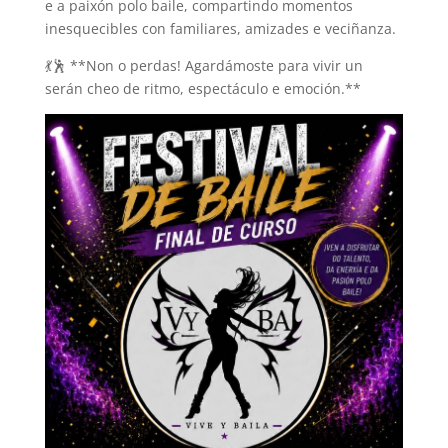
e a paixón polo baile, compartindo momentos
inesquecibles con familiares, amizades e veciñanza.
💃🕺 **Non o perdas! Agardámoste para vivir un
serán cheo de ritmo, espectáculo e emoción.**