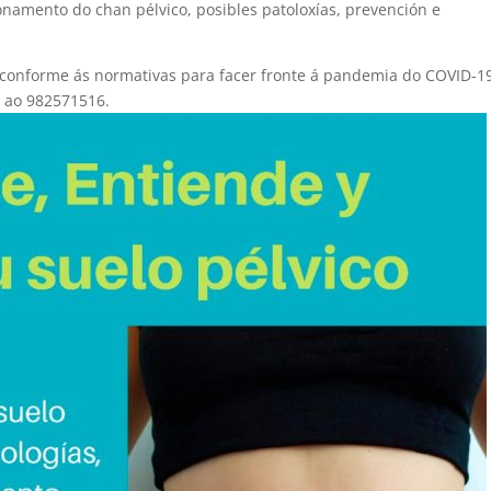
namento do chan pélvico, posibles patoloxías, prevención e
o conforme ás normativas para facer fronte á pandemia do COVID-19
o ao 982571516.