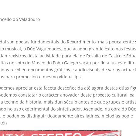
ncello do Valadouro
dal son poetas fundamentais do Rexurdimento, mais pouca xente
úo musical, o Dúo Vaguedades, que acadou grande éxito nas festas
tían rexistros desta actividade paralela de Rosalía de Castro e Edu
tas no soto do Museo do Pobo Galego sacan por fin á luz este fito
padas recollen documentos gráficos e audiovisuais de varias actuac
as para promoción e mesmo vídeo-clips.
demos apreciar esta faceta descoñecida até agora destas dúas fig
odemos constatar o carácter anovador deste proxecto cultural, xa
a techno da historia, máis dun século antes de que grupos e artis
eado no uso experimental do sintetizador. Asemade, na obra do Dú
 e podemos distinguir doadamente aires latinos, melodías pop e
etón