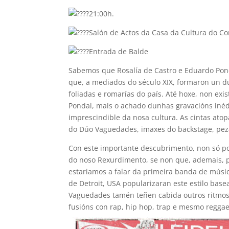
21:00h.
Salón de Actos da Casa da Cultura do Co
Entrada de Balde
Sabemos que Rosalía de Castro e Eduardo Pon
que, a mediados do século XIX, formaron un d
foliadas e romarías do país. Até hoxe, non exis
Pondal, mais o achado dunhas gravacións inédi
imprescindible da nosa cultura. As cintas ato
do Dúo Vaguedades, imaxes do backstage, pez
Con este importante descubrimento, non só po
do noso Rexurdimento, se non que, ademais, p
estariamos a falar da primeira banda de músic
de Detroit, USA popularizaran este estilo bas
Vaguedades tamén teñen cabida outros ritmos,
fusións con rap, hip hop, trap e mesmo regga