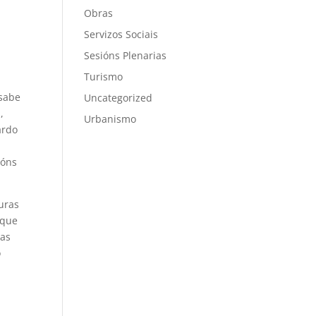
Obras
Servizos Sociais
Sesións Plenarias
Turismo
 sabe
Uncategorized
,
Urbanismo
ardo
ións
uras
 que
tas
o