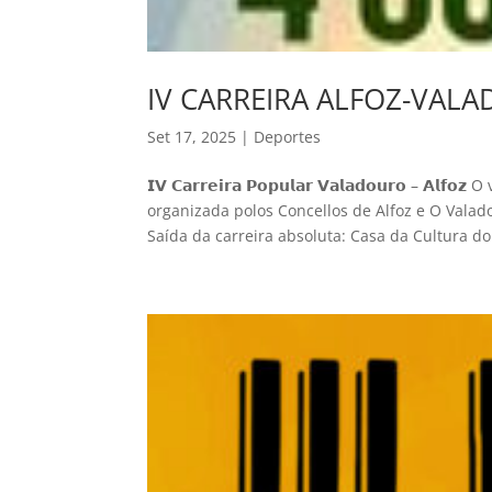
IV CARREIRA ALFOZ-VAL
Set 17, 2025
|
Deportes
𝗜𝗩 𝗖𝗮𝗿𝗿𝗲𝗶𝗿𝗮 𝗣𝗼𝗽𝘂𝗹𝗮𝗿 𝗩𝗮𝗹𝗮𝗱𝗼𝘂𝗿𝗼
organizada polos Concellos de Alfoz e O Valad
Saída da carreira absoluta: Casa da Cultura do.