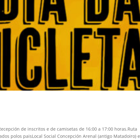
ecepción de inscritos e de camisetas de 16:00 a 17:00 horas.Ruta
dos polos paisLocal Social Concepción Arenal (antigo Matadoiro) 