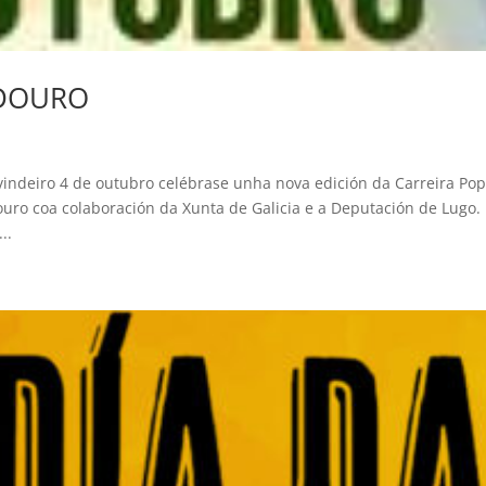
ADOURO
 – 𝗔𝗹𝗳𝗼𝘇 O vindeiro 4 de outubro celébrase unha nova edición da Carreira Po
ouro coa colaboración da Xunta de Galicia e a Deputación de Lugo.
..