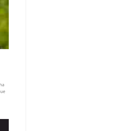
nha
que