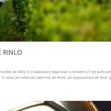
E RINLO
ncellos de Alfoz e O Valadouro organizan o vindeiro 27 de xuño u
e 12 anos ao coñecido Labirinto de Rinlo, un espazoúnico de lecer 