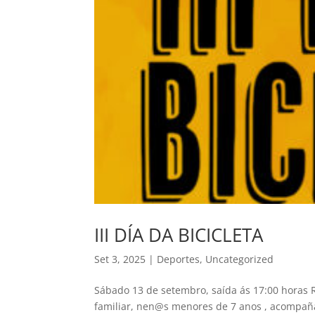
III DÍA DA BICICLETA
Set 3, 2025
|
Deportes
,
Uncategorized
Sábado 13 de setembro, saída ás 17:00 horas R
familiar, nen@s menores de 7 anos , acompaña