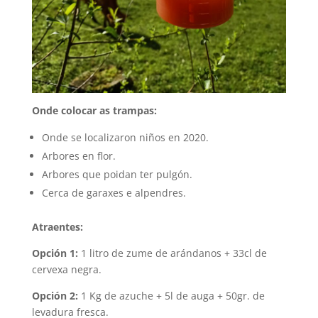
Onde colocar as trampas:
Onde se localizaron niños en 2020.
Arbores en flor.
Arbores que poidan ter pulgón.
Cerca de garaxes e alpendres.
Atraentes:
Opción 1:
1 litro de zume de arándanos + 33cl de
cervexa negra.
Opción 2:
1 Kg de azuche + 5l de auga + 50gr. de
levadura fresca.