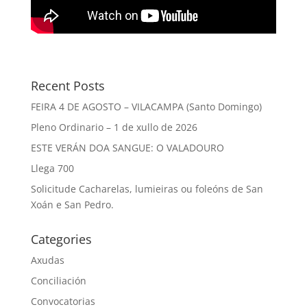
Recent Posts
FEIRA 4 DE AGOSTO – VILACAMPA (Santo Domingo)
Pleno Ordinario – 1 de xullo de 2026
ESTE VERÁN DOA SANGUE: O VALADOURO
Llega 700
Solicitude Cacharelas, lumieiras ou foleóns de San
Xoán e San Pedro.
Categories
Axudas
Conciliación
Convocatorias