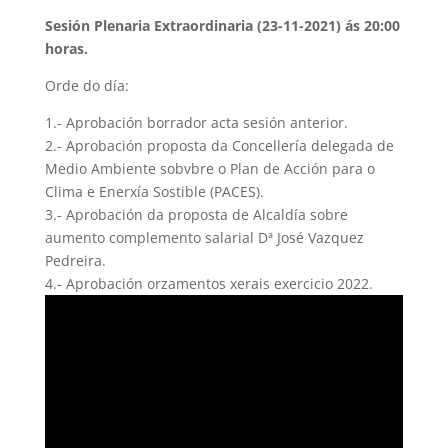
Sesión Plenaria Extraordinaria (23-11-2021) ás 20:00
horas.
Orde do día:
1.- Aprobación borrador acta sesión anterior.
2.- Aprobación proposta da Concellería delegada de
Medio Ambiente sobvbre o Plan de Acción para o
Clima e Enerxía Sostible (PACES).
3.- Aprobación da proposta de Alcaldía sobre
aumento complemento salarial Dª José Vazquez
Pedreira.
4.- Aprobación orzamentos xerais exercicio 2022.