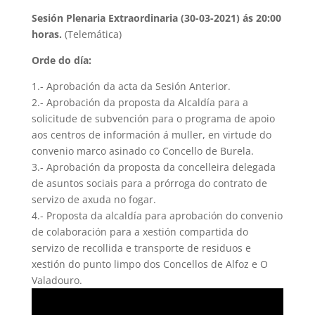
Sesión Plenaria Extraordinaria (30-03-2021) ás 20:00
horas.
(Telemática)
Orde do día:
1.- Aprobación da acta da Sesión Anterior.
2.- Aprobación da proposta da Alcaldía para a
solicitude de subvención para o programa de apoio
aos centros de información á muller, en virtude do
convenio marco asinado co Concello de Burela.
3.- Aprobación da proposta da concelleira delegada
de asuntos sociais para a prórroga do contrato de
servizo de axuda no fogar.
4.- Proposta da alcaldía para aprobación do convenio
de colaboración para a xestión compartida do
servizo de recollida e transporte de residuos e
xestión do punto limpo dos Concellos de Alfoz e O
Valadouro.