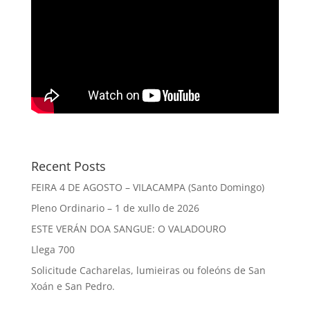
Recent Posts
FEIRA 4 DE AGOSTO – VILACAMPA (Santo Domingo)
Pleno Ordinario – 1 de xullo de 2026
ESTE VERÁN DOA SANGUE: O VALADOURO
Llega 700
Solicitude Cacharelas, lumieiras ou foleóns de San
Xoán e San Pedro.