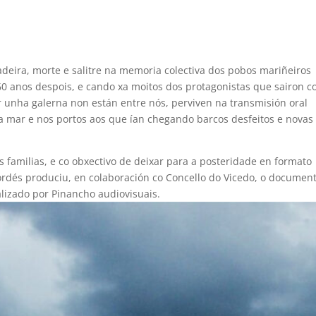
eira, morte e salitre na memoria colectiva dos pobos mariñeiros
 60 anos despois, e cando xa moitos dos protagonistas que sairon c
ar unha galerna non están entre nós, perviven na transmisión oral
ta mar e nos portos aos que ían chegando barcos desfeitos e novas
familias, e co obxectivo de deixar para a posteridade en formato
ordés produciu, en colaboración co Concello do Vicedo, o document
ealizado por Pinancho audiovisuais.