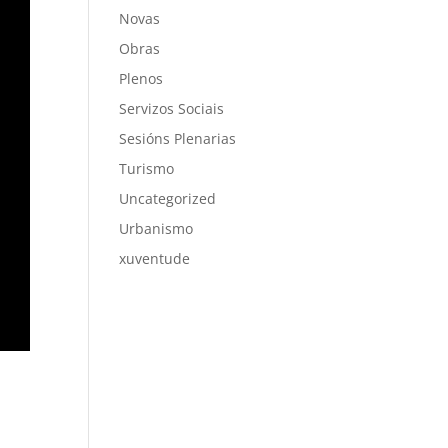
Novas
Obras
Plenos
Servizos Sociais
Sesións Plenarias
Turismo
Uncategorized
Urbanismo
xuventude