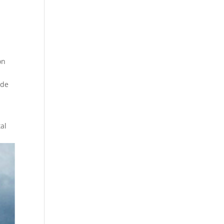
on
 de
al