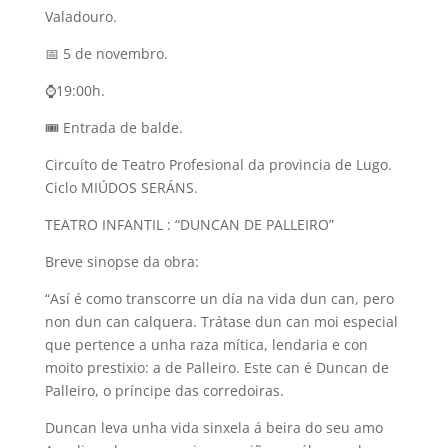
Valadouro.
📅 5 de novembro.
⌚️19:00h.
🎟 Entrada de balde.
Circuíto de Teatro Profesional da provincia de Lugo.
Ciclo MIÚDOS SERÁNS.
TEATRO INFANTIL : “DUNCAN DE PALLEIRO”
Breve sinopse da obra:
“Así é como transcorre un día na vida dun can, pero
non dun can calquera. Trátase dun can moi especial
que pertence a unha raza mítica, lendaria e con
moito prestixio: a de Palleiro. Este can é Duncan de
Palleiro, o príncipe das corredoiras.
Duncan leva unha vida sinxela á beira do seu amo