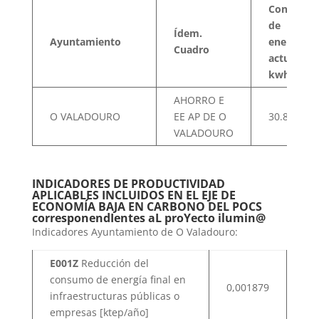
Consumo
de
Ídem.
Ayuntamiento
energía
Cuadro
actual
kwh/año
AHORRO E
O VALADOURO
EE AP DE O
30.832,71
VALADOURO
INDICADORES DE PRODUCTIVIDAD
APLICABLES INCLUIDOS EN EL EJE DE
ECONOMÍA BAJA EN CARBONO DEL POCS
corresponendIentes aL proYecto ilumin@
Indicadores Ayuntamiento de O Valadouro:
E001Z
Reducción del
consumo de energía final en
0,001879
infraestructuras públicas o
empresas [ktep/año]