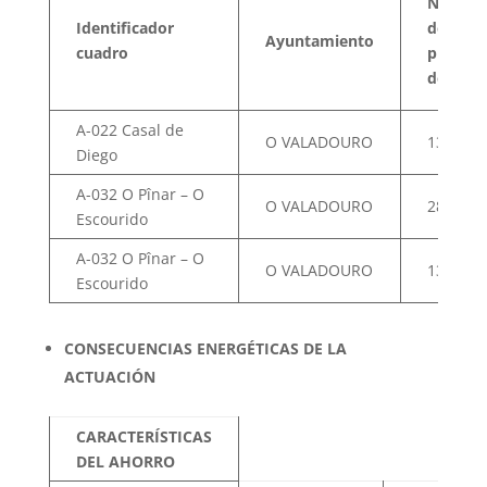
Núm.
Identificador
de
Ayuntamiento
cuadro
puntos
de luz
A-022 Casal de
O VALADOURO
13
Diego
A-032 O Pînar – O
O VALADOURO
28
Escourido
A-032 O Pînar – O
O VALADOURO
13
Escourido
CONSECUENCIAS ENERGÉTICAS DE LA
ACTUACIÓN
CARACTERÍSTICAS
DEL AHORRO