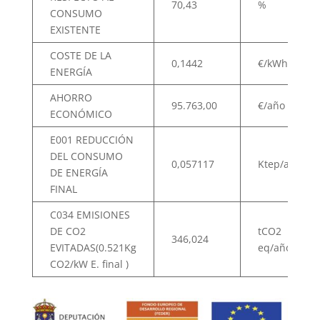
70,43
%
CONSUMO
EXISTENTE
COSTE DE LA
0,1442
€/kWh
ENERGÍA
AHORRO
95.763,00
€/año
ECONÓMICO
E001 REDUCCIÓN
DEL CONSUMO
0,057117
Ktep/año
DE ENERGÍA
FINAL
C034 EMISIONES
DE CO2
tCO2
346,024
EVITADAS(0.521Kg
eq/año
CO2/kW E. final )