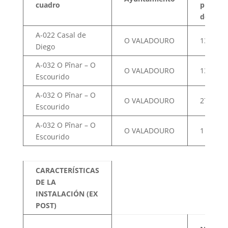
cuadro
puntos
de luz
A-022 Casal de
O VALADOURO
13
Diego
A-032 O Pînar – O
O VALADOURO
13
Escourido
A-032 O Pînar – O
O VALADOURO
27
Escourido
A-032 O Pînar – O
O VALADOURO
1
Escourido
CARACTERÍSTICAS
DE LA
INSTALACIÓN (EX
POST)