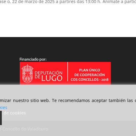
o, 22 de marzo de 2025 a partires das 13:00 h. Anímate a partic
timizar nuestro sitio web. Te recomendamos aceptar también las c
kies
ca de cookies
8 Concello do Valadouro