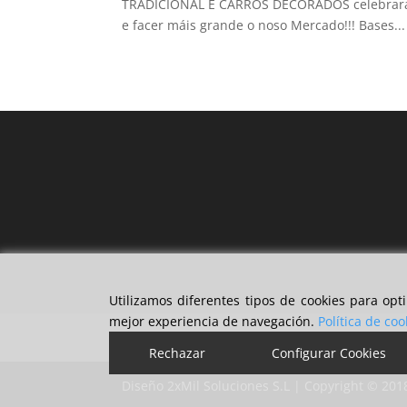
TRADICIONAL E CARROS DECORADOS celebrarase 
e facer máis grande o noso Mercado!!! Bases...
Utilizamos diferentes tipos de cookies para op
mejor experiencia de navegación.
Política de coo
Política de privacidad
Aviso legal
Políti
Rechazar
Configurar Cookies
Diseño 2xMil Soluciones S.L | Copyright © 201