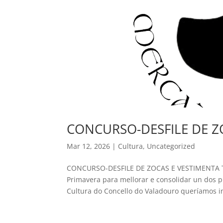
CONCURSO-DESFILE DE Z
Mar 12, 2026
|
Cultura
,
Uncategorized
CONCURSO-DESFILE DE ZOCAS E VESTIMENTA TR
Primavera para mellorar e consolidar un dos p
Cultura do Concello do Valadouro queríamos inc