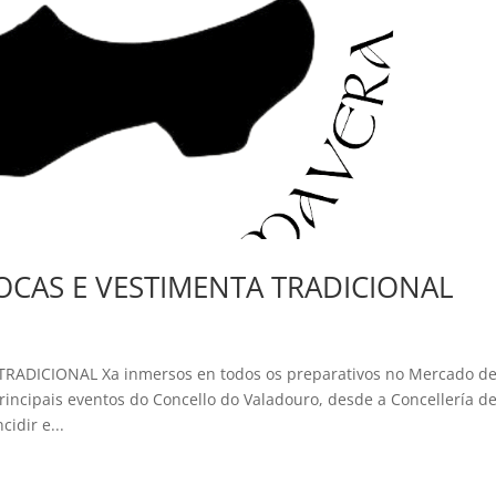
OCAS E VESTIMENTA TRADICIONAL
ADICIONAL Xa inmersos en todos os preparativos no Mercado d
rincipais eventos do Concello do Valadouro, desde a Concellería d
idir e...