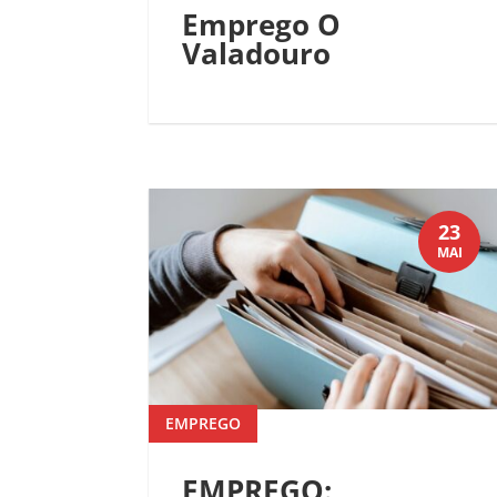
Emprego O
Valadouro
23
MAI
EMPREGO
EMPREGO: