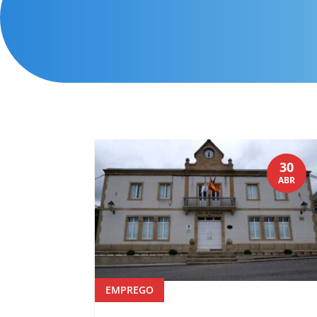
30
ABR
EMPREGO