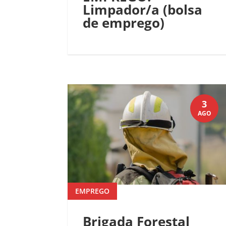
Limpador/a (bolsa
de emprego)
3
AGO
EMPREGO
Brigada Forestal