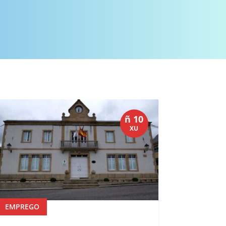
ñ 10
XU
EMPREGO